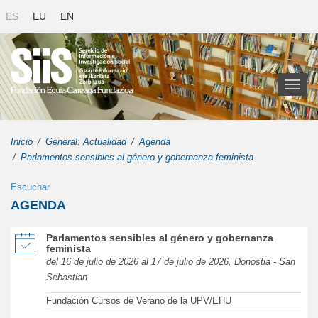
ES
EU
EN
Toggl
naviga
Inicio
General: Actualidad
Agenda
Parlamentos sensibles al género y gobernanza feminista
Escuchar
AGENDA
de Parlamentos sensibles al género y gobernanza feminista en una
Parlamentos sensibles al género y gobernanza
feminista
del 16 de julio de 2026 al 17 de julio de 2026, Donostia - San
Sebastian
Fundación Cursos de Verano de la UPV/EHU