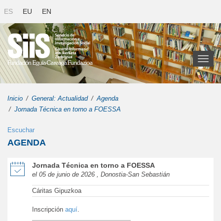
ES
EU
EN
Toggl
naviga
Inicio
General: Actualidad
Agenda
Jornada Técnica en torno a FOESSA
Escuchar
AGENDA
de Jornada Técnica en torno a FOESSA en una nueva ventana
Jornada Técnica en torno a FOESSA
el 05 de junio de 2026 , Donostia-San Sebastián
Cáritas Gipuzkoa
Inscripción
aquí
.