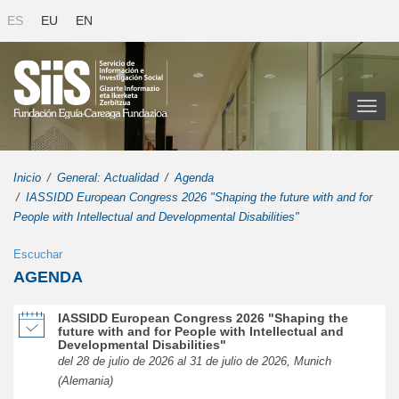
ES
EU
EN
Toggl
naviga
Inicio
General: Actualidad
Agenda
IASSIDD European Congress 2026 "Shaping the future with and for
People with Intellectual and Developmental Disabilities"
Escuchar
AGENDA
de IASSIDD European Congress 2026 "Shaping the future with and for
IASSIDD European Congress 2026 "Shaping the
future with and for People with Intellectual and
Developmental Disabilities"
del 28 de julio de 2026 al 31 de julio de 2026, Munich
(Alemania)