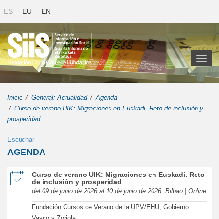
ES
EU
EN
Toggl
naviga
Inicio
General: Actualidad
Agenda
Curso de verano UIK: Migraciones en Euskadi. Reto de inclusión y
prosperidad
Escuchar
AGENDA
de Curso de verano UIK: Migraciones en Euskadi. Reto de inclusión
Curso de verano UIK: Migraciones en Euskadi. Reto
de inclusión y prosperidad
del 09 de junio de 2026 al 10 de junio de 2026, Bilbao | Online
Fundación Cursos de Verano de la UPV/EHU, Gobierno
Vasco y Zoriola