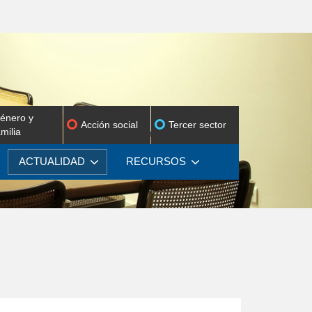
énero y
Acción social
Tercer sector
amilia
ACTUALIDAD
RECURSOS