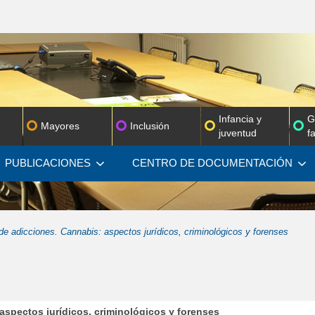
Infancia y
G
Mayores
Inclusión
juventud
f
PUBLICACIONES
CENTRO DE
DOCUMENTACIÓN
e adicciones. Cannabis: aspectos jurídicos, criminológicos y forenses
s jurídicos, criminológicos y forenses en una nueva ventana
aspectos jurídicos, criminológicos y forenses