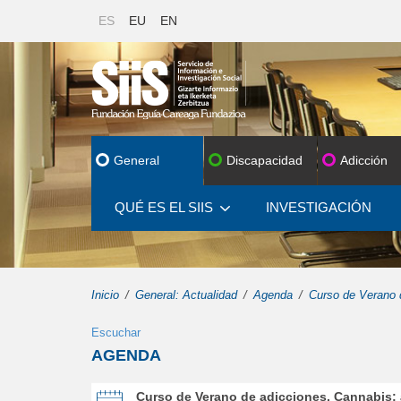
ES
EU
EN
General
Discapacidad
Adicción
QUÉ ES EL SIIS
INVESTIGACIÓN
Inicio
General: Actualidad
Agenda
Curso de Verano d
Escuchar
AGENDA
de Curso de Verano de adicciones. Cannabis: aspecto
Curso de Verano de adicciones. Cannabis: 