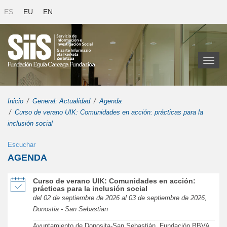
ES
EU
EN
Toggl
naviga
Inicio
General: Actualidad
Agenda
Curso de verano UIK: Comunidades en acción: prácticas para la
inclusión social
Escuchar
AGENDA
de Curso de verano UIK: Comunidades en acción: prácticas para la 
Curso de verano UIK: Comunidades en acción:
prácticas para la inclusión social
del 02 de septiembre de 2026 al 03 de septiembre de 2026,
Donostia - San Sebastian
Ayuntamiento de Donosita-San Sebastián, Fundación BBVA,