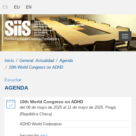
ES
EU
EN
Toggl
naviga
Inicio
General: Actualidad
Agenda
10th World Congress on ADHD
Escuchar
AGENDA
de 10th World Congress on ADHD en una nueva ventana
10th World Congress on ADHD
del 08 de mayo de 2025 al 11 de mayo de 2025, Praga
(República Checa)
ADHD World Federation
Inscripción
aquí
.