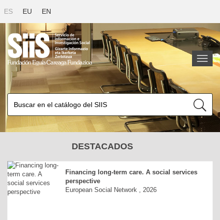
ES
EU
EN
Toggl
naviga
DESTACADOS
Financing long-term care. A social services
perspective
European Social Network , 2026