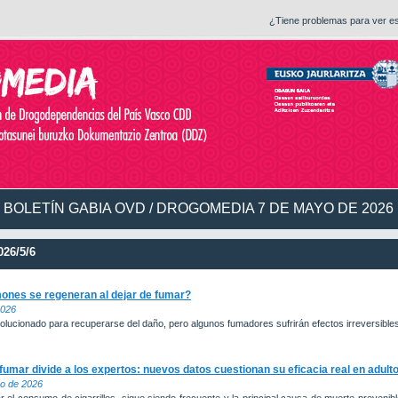
¿Tiene problemas para ver e
BOLETÍN GABIA OVD / DROGOMEDIA 7 DE MAYO DE 2026
26/5/6
mones se regeneran al dejar de fumar?
2026
ucionado para recuperarse del daño, pero algunos fumadores sufrirán efectos irreversibles
 fumar divide a los expertos: nuevos datos cuestionan su eficacia real en adult
yo de 2026