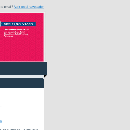
ste email?
Abrir en el navegador
.
os