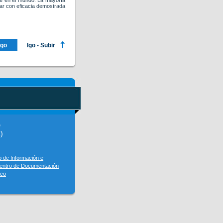
ble en el mundo. La mayoría
mar con eficacia demostrada
ago
Igo - Subir
D
)
o de Información e
entro de Documentación
sco