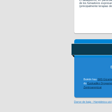
El tabaquismo, en particul
de los fumadores expresan 
(principalmente terapias de
Buletin hau
SIIS Gizart
du
Euskadiko Drogame
Zentroarentzat
Darse de baja - Harpidetza utzi