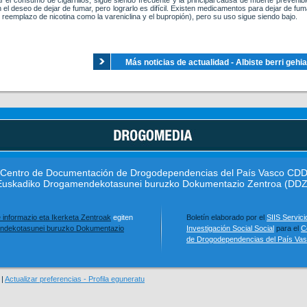
ar el consumo de cigarrillos, sigue siendo frecuente y la principal causa de muerte preveni
el deseo de dejar de fumar, pero lograrlo es difícil. Existen medicamentos para dejar de fu
 reemplazo de nicotina como la vareniclina y el bupropión), pero su uso sigue siendo bajo.
Más noticias de actualidad - Albiste berri gehi
Centro de Documentación de Drogodependencias del País Vasco CD
Euskadiko Drogamendekotasunei buruzko Dokumentazio Zentroa (DDZ
e informazio eta Ikerketa Zentroak
egiten
Boletín elaborado por el
SIIS Servici
ndekotasunei buruzko Dokumentazio
Investigación Social Social
para el
C
de Drogodependencias del País Va
|
Actualizar preferencias - Profila eguneratu