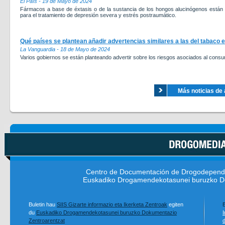
El País - 19 de Mayo de 2024
Fármacos a base de éxtasis o de la sustancia de los hongos alucinógenos están 
para el tratamiento de depresión severa y estrés postraumático.
Qué países se plantean añadir advertencias similares a las del tabaco e
La Vanguardia - 18 de Mayo de 2024
Varios gobiernos se están planteando advertir sobre los riesgos asociados al consum
Más noticias de 
Centro de Documentación de Drogodepend
Euskadiko Drogamendekotasunei buruzko D
Buletin hau
SIIS Gizarte informazio eta Ikerketa Zentroak
egiten
B
du
Euskadiko Drogamendekotasunei buruzko Dokumentazio
I
Zentroarentzat