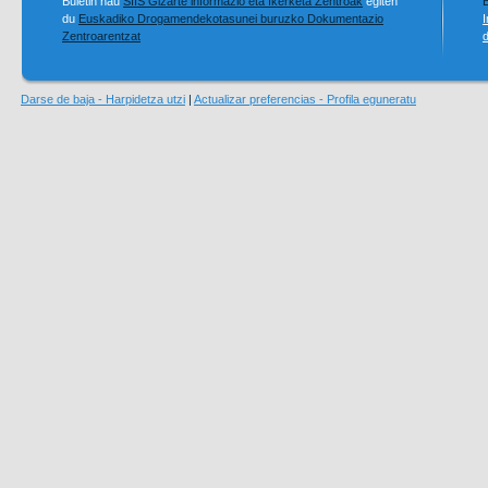
Buletin hau
SIIS Gizarte informazio eta Ikerketa Zentroak
egiten
B
du
Euskadiko Drogamendekotasunei buruzko Dokumentazio
I
Zentroarentzat
Darse de baja - Harpidetza utzi
|
Actualizar preferencias - Profila eguneratu