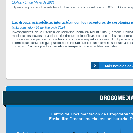
El País - 14 de Mayo de 2024
El porcentaje de adultos adictos al tabaco se ha estancado en un 18%. El Gobierno p
Las drogas psicodélicas interactúan con los receptores de serotonina p
lasDrogas.info - 14 de Mayo de 2024
Investigadores de la Escuela de Medicina Icahn en Mount Sinai (Estados Unidos
mediante los cuales una clase de drogas psicodélicas se une a los receptores 
terapéuticos en pacientes con trastornos neuropsiquiátricos como la depresión y
informó que ciertas drogas psicodélicas interactúan con un miembro subestimado de 
como 5-HT1A para producir beneficios terapéuticos en modelos animales.
Más noticias de 
Centro de Documentación de Drogodepend
Euskadiko Drogamendekotasunei buruzko D