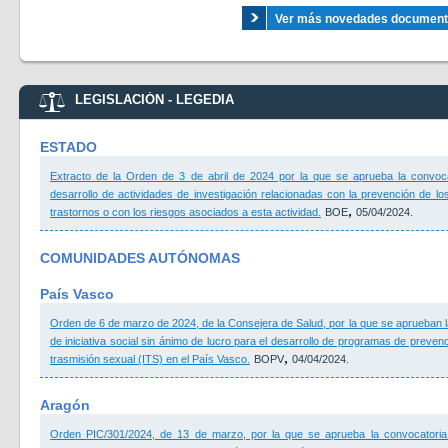
Ver más novedades documental
LEGISLACIÓN - LEGEDIA
ESTADO
Extracto de la Orden de 3 de abril de 2024 por la que se aprueba la convocat
desarrollo de actividades de investigación relacionadas con la prevención de lo
,
trastornos o con los riesgos asociados a esta actividad.
BOE
05/04/2024.
COMUNIDADES AUTÓNOMAS
País Vasco
Orden de 6 de marzo de 2024, de la Consejera de Salud, por la que se aprueban l
de iniciativa social sin ánimo de lucro para el desarrollo de programas de prevenc
,
trasmisión sexual (ITS) en el País Vasco.
BOPV
04/04/2024.
Aragón
Orden PIC/301/2024, de 13 de marzo, por la que se aprueba la convocatoria