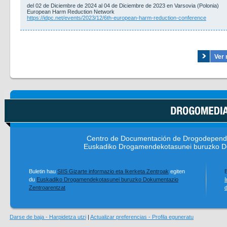
del 02 de Diciembre de 2024 al 04 de Diciembre de 2023 en Varsovia (Polonia)
European Harm Reduction Network
https://idpc.net/events/2023/12/6th-european-harm-reduction-conference
Ver 
Centro de Documentación de Drogodepend
Euskadiko Drogamendekotasunei buruzko D
Buletin hau
SIIS Gizarte informazio eta Ikerketa Zentroak
egiten
B
du
Euskadiko Drogamendekotasunei buruzko Dokumentazio
I
Zentroarentzat
Darse de baja - Harpidetza utzi
|
Actualizar preferencias - Profila eguneratu