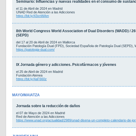
Seminario: Influencias y nuevas realidades en el consumo de sustanc
el 11 de Abril de 2024 en Madrid
UNAD Red de Atención a las Adicciones
https://bit.ly/43xnWAm
8th World Congress World Association of Dual Disorders (WADD) / 2
(SEPD)
del 17 al 20 de Abril de 2024 en Mallorca
Fundación Patología Dual (FPD), Sociedad Española de Patología Dual (SEPD), 
https://patologia-dual.com/
IX Jornada género y adicciones. Psicofármacos y jóvenes
el 25 de Abril de 2024 en Madrid
Fundación Atenea
https://bit.ly/4aF660z
MAYO/MAIATZA
Jornada sobre la reducción de daños
el 07 de Mayo de 2024 en Madrid
Red de Atención a las Adicciones
https://www.unad.org/actualidad/2989/unad-disena-un-completo-calendario-de-j