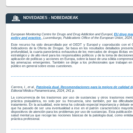
NOVEDADES - NOBEDADEAK
European Monitoring Centre for Drugs and Drug Addiction and Europol,
EU drug mar
policy and practice.
,Luxemburgo, Publications Office of the European Union
, 2024
Este recurso ha sido desarrollado por el OEDT y Europol y coproducido con el
Indicadores de la Oferta de Drogas. Se basa en los resultados detallados presen
profundidad, la cuarta panorámica exhaustiva de los mercados de drogas ilícitas 
estratégico y de alto nivel para los responsables políticos y de la toma de decisiones,
aplicación de políticas y acciones en Europa, sobre la base de una sólida comprensi
las amenazas emergentes. También se dirige a los profesionales que trabajan en e
público en general sobre estas cuestiones.
Carrera, I., et al.,
Patología dual. Recomendaciones para la mejora de calidad de
Editorial Médica Panamericana
, 2024
, 241 p.
La concurrencia de los trastornos por uso de sustancias y otros trastornos menta
práctica psiquiátrica, no solo por su frecuencia, sino también, por las dificult
tratamiento. En la actualidad, este tema ha cobrado especial importancia y debate e
que ha pasado de ser una eventualidad a irse en el patrón característico mayorit
dispositivos de atención para los problemas por uso de sustancias. Esta publicación v
salud mental ya que recoge las nociones básicas de la patología dual, como entida
práctica profesional.