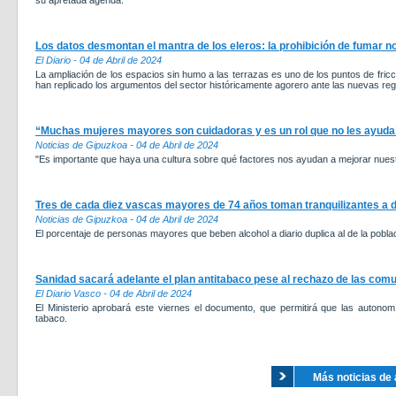
su apretada agenda.
Los datos desmontan el mantra de los eleros: la prohibición de fumar no
El Diario - 04 de Abril de 2024
La ampliación de los espacios sin humo a las terrazas es uno de los puntos de fric
han replicado los argumentos del sector históricamente agorero ante las nuevas reg
“Muchas mujeres mayores son cuidadoras y es un rol que no les ayuda
Noticias de Gipuzkoa - 04 de Abril de 2024
"Es importante que haya una cultura sobre qué factores nos ayudan a mejorar nuest
Tres de cada diez vascas mayores de 74 años toman tranquilizantes a d
Noticias de Gipuzkoa - 04 de Abril de 2024
El porcentaje de personas mayores que beben alcohol a diario duplica al de la pobla
Sanidad sacará adelante el plan antitabaco pese al rechazo de las com
El Diario Vasco - 04 de Abril de 2024
El Ministerio aprobará este viernes el documento, que permitirá que las auton
tabaco.
Más noticias de 