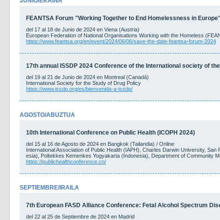
JUNIO/EKAINA
FEANTSA Forum "Working Together to End Homelessness in Europe
del 17 al 18 de Junio de 2024 en Viena (Austria)
European Federation of National Organisations Working with the Homeless (FE
https://www.feantsa.org/en/event/2024/06/06/save-the-date-feantsa-forum-2024
17th annual ISSDP 2024 Conference of the International society of the
del 19 al 21 de Junio de 2024 en Montreal (Canadá)
International Society for the Study of Drug Policy
https://www.issdp.org/es/bienvenida-a-issdp/
AGOSTO/ABUZTUA
10th International Conference on Public Health (ICOPH 2024)
del 15 al 16 de Agosto de 2024 en Bangkok (Tailandia) / Online
International Association of Public Health (IAPH), Charles Darwin University, San
esia), Poltekkes Kemenkes Yogyakarta (Indonesia), Department of Community Me
https://publichealthconference.co/
SEPTIEMBRE/IRAILA
7th European FASD Alliance Conference: Fetal Alcohol Spectrum Disor
del 22 al 25 de Septiembre de 2024 en Madrid