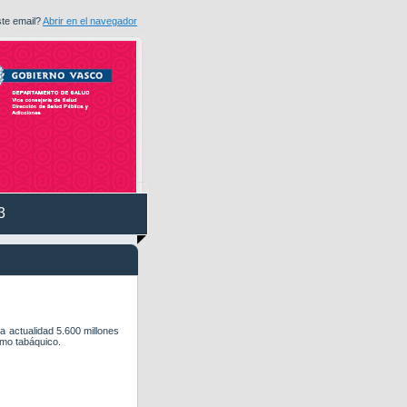
ste email?
Abrir en el navegador
3
a actualidad 5.600 millones
umo tabáquico.