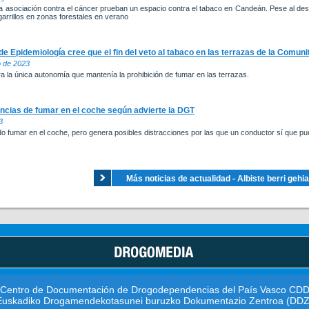
a asociación contra el cáncer prueban un espacio contra el tabaco en Candeán. Pese al des
garrillos en zonas forestales en verano
e Epidemiología cree que el fin del veto al tabaco en las terrazas de la Comuni
o de 2023
a la única autonomía que mantenía la prohibición de fumar en las terrazas.
ncias de fumar en el coche según advierte la DGT
3
o fumar en el coche, pero genera posibles distracciones por las que un conductor sí que p
Más noticias de actualidad - Albiste berri gehi
Centro de Documentación de Drogodependencias del País Vasco CD
Euskadiko Drogamendekotasunei buruzko Dokumentazio Zentroa (DDZ