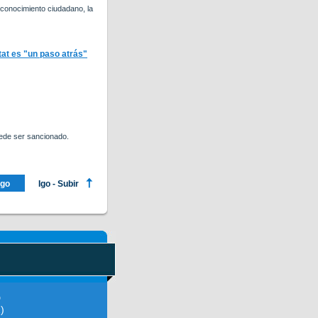
conocimiento ciudadano, la
tat es "un paso atrás"
uede ser sancionado.
ago
Igo - Subir
D
)