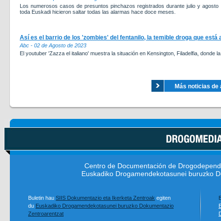
Los numerosos casos de presuntos pinchazos registrados durante julio y agosto 
toda Euskadi hicieron saltar todas las alarmas hace doce meses.
Así es el barrio de los 'zombies' del fentanilo, la temible droga que est
Abc - 02 de Agosto de 2023
El youtuber 'Zazza el italiano' muestra la situación en Kensington, Filadelfia, donde 
Más noticias de 
Centro de Documentación de Drogodepend
Euskadiko Drogamendekotasunei buruzko D
Buletin hau
SIIS Dokumentazio eta Ikerketa Zentroak
egiten
B
du
Euskadiko Drogamendekotasunei buruzko Dokumentazio
Zentroarentzat