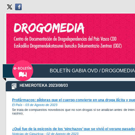
BOLETÍN GABIA OVD / DROGOMEDIA
HEMEROTEKA 2023/08/03
Profármacos: píldoras que el cuerpo convierte en una droga ilícita y pu
El País - 03 de Agosto de 2023
Se trata de compuestos novedosos que no son drogas si se analizan antes de intera
rastreo.
¿Qué fue de la psicosis de los ‘pinchazos’ que se vivió el verano pasad
Noticias de Gipuzkoa - 02 de Agosto de 2023