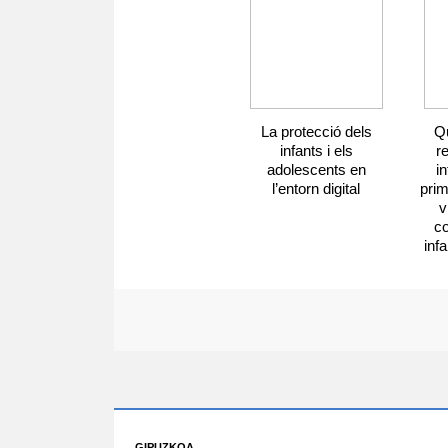
La protecció dels
Qu
infants i els
r
adolescents en
in
l’entorn digital
prim
v
co
infa
GIPUZKOA