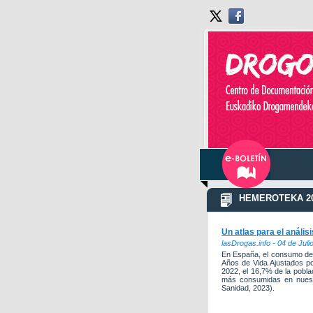
HEMEROTEKA 20
Un atlas para el anális
lasDrogas.info - 04 de Juli
En España, el consumo de a
Años de Vida Ajustados p
2022, el 16,7% de la pobla
más consumidas en nuestr
Sanidad, 2023).