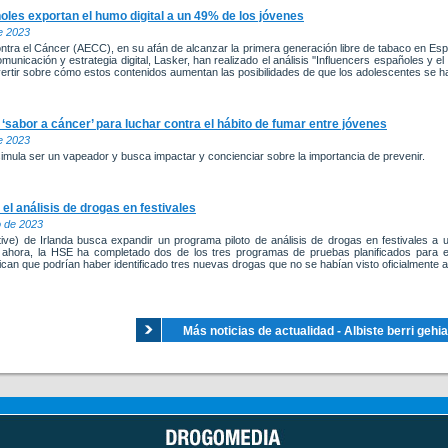
ñoles exportan el humo digital a un 49% de los jóvenes
de 2023
ntra el Cáncer (AECC), en su afán de alcanzar la primera generación libre de tabaco en Es
municación y estrategia digital, Lasker, han realizado el análisis ''Influencers españoles y el
vertir sobre cómo estos contenidos aumentan las posibilidades de que los adolescentes se 
‘sabor a cáncer’ para luchar contra el hábito de fumar entre jóvenes
de 2023
simula ser un vapeador y busca impactar y concienciar sobre la importancia de prevenir.
 el análisis de drogas en festivales
o de 2023
ive) de Irlanda busca expandir un programa piloto de análisis de drogas en festivales a u
 ahora, la HSE ha completado dos de los tres programas de pruebas planificados para e
ican que podrían haber identificado tres nuevas drogas que no se habían visto oficialmente a
Más noticias de actualidad - Albiste berri gehi