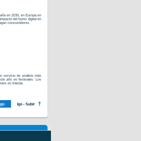
paña en 2030, en Europa en
 impacto del humo digital en
hagan consumidores.
n servicio de análisis más
ste año en festivales. Los
ntes en Irlanda.
ago
Igo - Subir