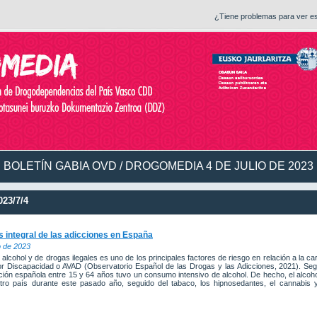
¿Tiene problemas para ver e
BOLETÍN GABIA OVD / DROGOMEDIA 4 DE JULIO DE 2023
23/7/4
is integral de las adicciones en España
o de 2023
lcohol y de drogas ilegales es uno de los principales factores de riesgo en relación a la ca
or Discapacidad o AVAD (Observatorio Español de las Drogas y las Adicciones, 2021). Se
ción española entre 15 y 64 años tuvo un consumo intensivo de alcohol. De hecho, el alcoh
o país durante este pasado año, seguido del tabaco, los hipnosedantes, el cannabis y 