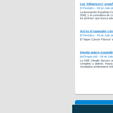
Los 'influencers' espa
El Periódico - 04 de Julio 
La Asociación Española Co
2040, y la consultora de co
los jóvenes' que busca ad
Así es el vapeador con 
El Periódico - 04 de Julio 
El 'Vaper Cancer Flavour' 
Irlanda quiere expandir
lasDrogas.info - 04 de Juli
La HSE (Health Service ut
completo y abierto. Hasta
resultados preliminares ind