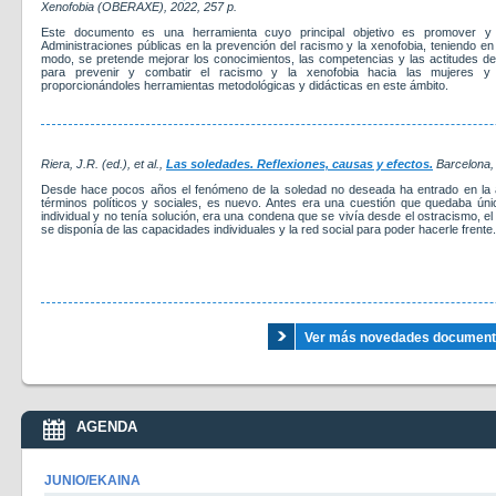
Xenofobia (OBERAXE)
, 2022
, 257 p.
Este documento es una herramienta cuyo principal objetivo es promover y 
Administraciones públicas en la prevención del racismo y la xenofobia, teniendo e
modo, se pretende mejorar los conocimientos, las competencias y las actitudes del
para prevenir y combatir el racismo y la xenofobia hacia las mujeres 
proporcionándoles herramientas metodológicas y didácticas en este ámbito.
Riera, J.R. (ed.), et al.,
Las soledades. Reflexiones, causas y efectos.
Barcelona, I
Desde hace pocos años el fenómeno de la soledad no deseada ha entrado en la 
términos políticos y sociales, es nuevo. Antes era una cuestión que quedaba ún
individual y no tenía solución, era una condena que se vivía desde el ostracismo, el
se disponía de las capacidades individuales y la red social para poder hacerle frente.
Ver más novedades documental
AGENDA
JUNIO/EKAINA