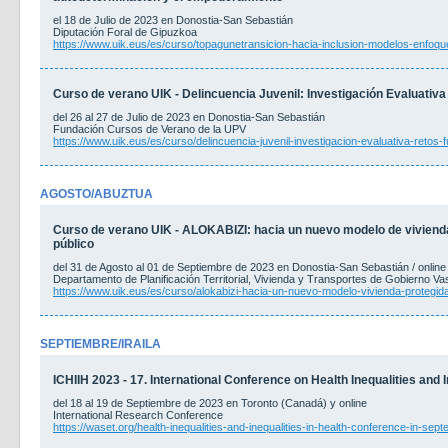
el 18 de Julio de 2023 en Donostia-San Sebastián
Diputación Foral de Gipuzkoa
https://www.uik.eus/es/curso/topagunetransicion-hacia-inclusion-modelos-enfoqu
Curso de verano UIK - Delincuencia Juvenil: Investigación Evaluativa
del 26 al 27 de Julio de 2023 en Donostia-San Sebastián
Fundación Cursos de Verano de la UPV
https://www.uik.eus/es/curso/delincuencia-juvenil-investigacion-evaluativa-retos-
AGOSTO/ABUZTUA
Curso de verano UIK - ALOKABIZI: hacia un nuevo modelo de vivienda 
público
del 31 de Agosto al 01 de Septiembre de 2023 en Donostia-San Sebastián / online
Departamento de Planificación Territorial, Vivienda y Transportes de Gobierno V
https://www.uik.eus/es/curso/alokabizi-hacia-un-nuevo-modelo-vivienda-protegida
SEPTIEMBRE/IRAILA
ICHIIH 2023 - 17. International Conference on Health Inequalities and I
del 18 al 19 de Septiembre de 2023 en Toronto (Canadá) y online
International Research Conference
https://waset.org/health-inequalities-and-inequalities-in-health-conference-in-sep