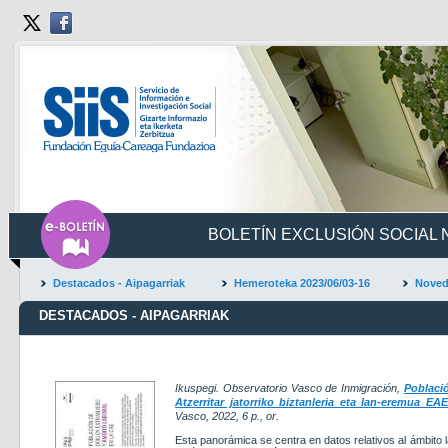
BOLETÍN EXCLUSIÓN SOCIAL Nº
Destacados - Aipagarriak
Hemeroteka 2023/06/03-16
Noved
DESTACADOS - AIPAGARRIAK
Ikuspegi. Observatorio Vasco de Inmigración
,
Població
Atzerritar jatorriko biztanleria eta lan-eremua EAE
Vasco, 2022,
6 p., or.
Esta panorámica se centra en datos relativos al ámbito l