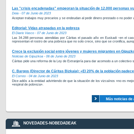
Las "crisis encadenadas" empeoran la situación de 12.000 personas vu
Deia - 07 de Junio de 2023
Aceptan trabajos muy precarios y se endeudan al pedir dinero prestado o no poder a
Editorial: Vidas atrapadas en la pobreza
El Diario Vasco - 07 de Junio de 2023
Las 34.288 personas atendidas por Cáritas el pasado año en Euskadi –en el c
representan el rostro de una pobreza que no solo crece, sino que se cronifica, aunqu
Crece la exclusión social entre jóvenes y mujeres migrantes en Gipuzk
Noticias de Gipuzkoa - 06 de Junio de 2023
Cáritas pide una reforma de la Ley de Extranjería para dar acomodo a un colectivo s
C. Bargos (Director de Cáritas Bizkaia): «El 20% de la población padece
El Correo - 04 de Junio de 2023
Dice adiós a la entidad advirtiendo de que la situación de los vizcaínos «no es me
«espiral de pobreza».
Más noticias de 
NOVEDADES-NOBEDADEAK