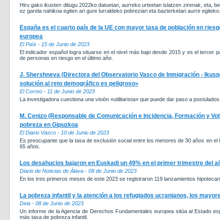
Hiru gako ikusten ditugu 2022ko datuetan, aurreko urteetan islatzen zirenak, eta, b
ez garela nahikoa egiten ari gure lurraldeko pobreziari eta bazterketari aurre egiteko
España es el cuarto país de la UE con mayor tasa de población en riesg
europea
El País - 15 de Junio de 2023
El indicador español logra situarse en el nivel más bajo desde 2015 y es el tercer 
de personas en riesgo en el último año.
J. Shershneva (Directora del Observatorio Vasco de Inmigración - Ikuspe
solución al reto demográfico es peligroso»
El Correo - 11 de Junio de 2023
La investigadora cuestiona una visión «utilitarista» que puede dar paso a postulado
M. Cenizo (Responsable de Comunicación e Incidencia, Formación y Volu
pobreza en Gipuzkoa
El Diario Vasco - 10 de Junio de 2023
Es preocupante que la tasa de exclusión social entre los menores de 30 años en el t
65 años.
Los desahucios bajaron en Euskadi un 49% en el primer trimestre del a
Diario de Noticias de Álava - 08 de Junio de 2023
En los tres primeros meses de este 2023 se registraron 119 lanzamientos hipotecari
La pobreza infantil y la atención a los refugiados ucranianos, los mayo
Deia - 08 de Junio de 2023
Un informe de la Agencia de Derechos Fundamentales europea sitúa al Estado esp
más tasa de pobreza infantil.