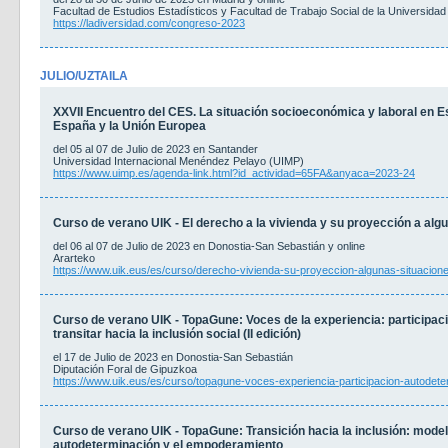
Facultad de Estudios Estadísticos y Facultad de Trabajo Social de la Universid
https://ladiversidad.com/congreso-2023
JULIO/UZTAILA
XXVII Encuentro del CES. La situación socioeconómica y laboral en E
España y la Unión Europea
del 05 al 07 de Julio de 2023 en Santander
Universidad Internacional Menéndez Pelayo (UIMP)
https://www.uimp.es/agenda-link.html?id_actividad=65FA&anyaca=2023-24
Curso de verano UIK - El derecho a la vivienda y su proyección a alg
del 06 al 07 de Julio de 2023 en Donostia-San Sebastián y online
Ararteko
https://www.uik.eus/es/curso/derecho-vivienda-su-proyeccion-algunas-situacione
Curso de verano UIK - TopaGune: Voces de la experiencia: participa
transitar hacia la inclusión social (II edición)
el 17 de Julio de 2023 en Donostia-San Sebastián
Diputación Foral de Gipuzkoa
https://www.uik.eus/es/curso/topagune-voces-experiencia-participacion-autodet
Curso de verano UIK - TopaGune: Transición hacia la inclusión: model
autodeterminación y el empoderamiento