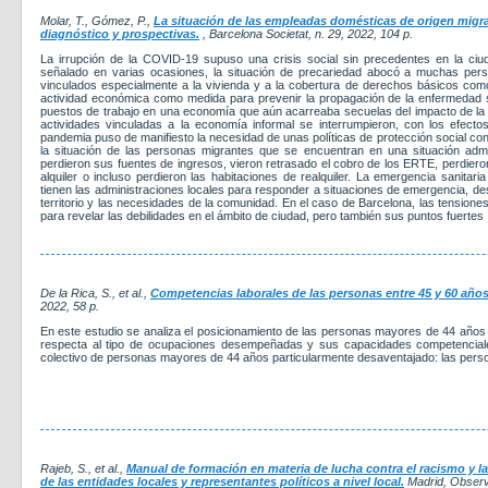
Molar, T., Gómez, P.,
La situación de las empleadas domésticas de origen migr
diagnóstico y prospectivas.
, Barcelona Societat, n. 29, 2022, 104 p.
La irrupción de la COVID-19 supuso una crisis social sin precedentes en la ci
señalado en varias ocasiones, la situación de precariedad abocó a muchas pers
vinculados especialmente a la vivienda y a la cobertura de derechos básicos como 
actividad económica como medida para prevenir la propagación de la enfermedad 
puestos de trabajo en una economía que aún acarreaba secuelas del impacto de la c
actividades vinculadas a la economía informal se interrumpieron, con los efecto
pandemia puso de manifiesto la necesidad de unas políticas de protección social con
la situación de las personas migrantes que se encuentran en una situación admi
perdieron sus fuentes de ingresos, vieron retrasado el cobro de los ERTE, perdier
alquiler o incluso perdieron las habitaciones de realquiler. La emergencia sanitari
tienen las administraciones locales para responder a situaciones de emergencia, des
territorio y las necesidades de la comunidad. En el caso de Barcelona, las tensione
para revelar las debilidades en el ámbito de ciudad, pero también sus puntos fuertes
De la Rica, S., et al.,
Competencias laborales de las personas entre 45 y 60 años
2022
, 58 p.
En este estudio se analiza el posicionamiento de las personas mayores de 44 años
respecta al tipo de ocupaciones desempeñadas y sus capacidades competenciales
colectivo de personas mayores de 44 años particularmente desaventajado: las perso
Rajeb, S., et al.,
Manual de formación en materia de lucha contra el racismo y l
de las entidades locales y representantes políticos a nivel local.
Madrid, Observa