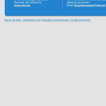
Donostia San Sebasti?n
Apartado postal 667
www.siis.net
email:
documentacion@siis.net
Darse de baja - Harpidetza utzi
|
Actualizar preferencias - Profila eguneratu