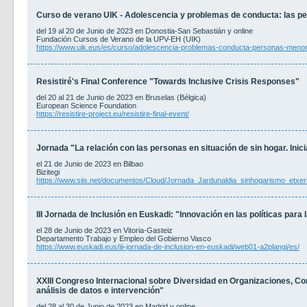
Curso de verano UIK - Adolescencia y problemas de conducta: las pe
del 19 al 20 de Junio de 2023 en Donostia-San Sebastián y online
Fundación Cursos de Verano de la UPV-EH (UIK)
https://www.uik.eus/es/curso/adolescencia-problemas-conducta-personas-menore
Resistiré's Final Conference "Towards Inclusive Crisis Responses"
del 20 al 21 de Junio de 2023 en Bruselas (Bélgica)
European Science Foundation
https://resistire-project.eu/resistire-final-event/
Jornada "La relación con las personas en situación de sin hogar. Inicia
el 21 de Junio de 2023 en Bilbao
Bizitegi
https://www.siis.net/documentos/Cloud/Jornada_Jardunaldia_sinhogarismo_etxer
III Jornada de Inclusión en Euskadi: "Innovación en las políticas para l
el 28 de Junio de 2023 en Vitoria-Gasteiz
Departamento Trabajo y Empleo del Gobierno Vasco
https://www.euskadi.eus/iii-jornada-de-inclusion-en-euskadi/web01-a2plangi/es/
XXIII Congreso Internacional sobre Diversidad en Organizaciones, C
análisis de datos e intervención"
del 28 al 30 de Junio de 2023 en Madrid y online