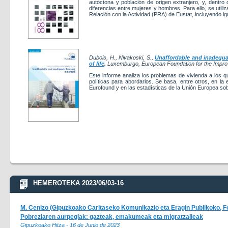
autóctona y población de origen extranjero, y, dentro 
diferencias entre mujeres y hombres. Para ello, se utili
Relación con la Actividad (PRA) de Eustat, incluyendo i
Dubois, H.
,
Nivakoski, S.
,
Unaffordable and inadequa
of life
.
Luxemburgo, European Foundation for the Impro
Este informe analiza los problemas de vivienda a los q
políticas para abordarlos. Se basa, entre otros, en la
Eurofound y en las estadísticas de la Unión Europea sob
HEMEROTEKA 2023/06/03-16
M. Cenizo (Gipuzkoako Caritaseko Komunikazio eta Eragin Publikoko, F
Pobreziaren aurpegiak: gazteak, emakumeak eta migratzaileak
Gipuzkoako Hitza - 16 de Junio de 2023