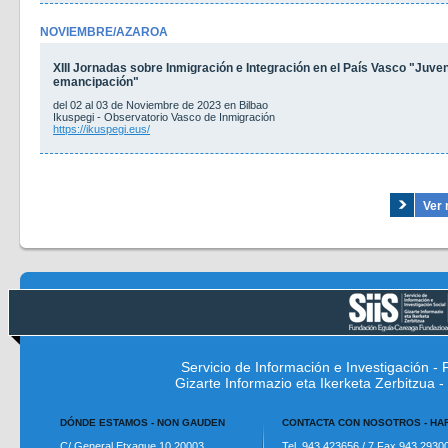
NOVIEMBRE/AZAROA
XIII Jornadas sobre Inmigración e Integración en el País Vasco "Juven
emancipación"
del 02 al 03 de Noviembre de 2023 en Bilbao
Ikuspegi - Observatorio Vasco de Inmigración
https://ikuspegi.eus/
Ver 
Servicio de Información e Investigación 
Gizarte Informazio eta Ikerketa Zerbitzua
DÓNDE ESTAMOS - NON GAUDEN
CONTACTA CON NOSOTROS - H
C/ General Etxague 10 20003
Tel. 943 423656 / 7 Fax 943 2930