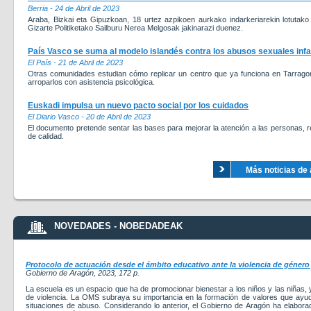
Berria - 24 de Abril de 2023
Araba, Bizkai eta Gipuzkoan, 18 urtez azpikoen aurkako indarkeriarekin lotutako 3
Gizarte Politiketako Sailburu Nerea Melgosak jakinarazi duenez.
País Vasco se suma al modelo islandés contra los abusos sexuales infan
El País - 21 de Abril de 2023
Otras comunidades estudian cómo replicar un centro que ya funciona en Tarragon
arroparlos con asistencia psicológica.
Euskadi impulsa un nuevo pacto social por los cuidados
El Diario Vasco - 20 de Abril de 2023
El documento pretende sentar las bases para mejorar la atención a las personas, 
de calidad.
Más noticias de 
NOVEDADES - NOBEDADEAK
Protocolo de actuación desde el ámbito educativo ante la violencia de género y
Gobierno de Aragón
, 2023
, 172 p.
La escuela es un espacio que ha de promocionar bienestar a los niños y las niñas, y
de violencia. La OMS subraya su importancia en la formación de valores que ayude
situaciones de abuso. Considerando lo anterior, el Gobierno de Aragón ha elabora