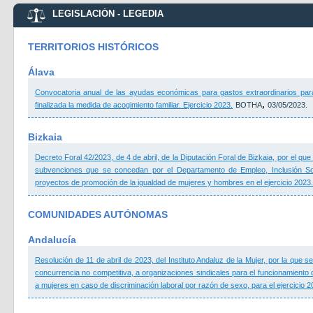
LEGISLACIÓN - LEGEDIA
TERRITORIOS HISTÓRICOS
Álava
Convocatoria anual de las ayudas económicas para gastos extraordinarios para
,
finalizada la medida de acogimiento familiar. Ejercicio 2023.
BOTHA
03/05/2023.
Bizkaia
Decreto Foral 42/2023, de 4 de abril, de la Diputación Foral de Bizkaia, por el q
subvenciones que se concedan por el Departamento de Empleo, Inclusión Soci
proyectos de promoción de la igualdad de mujeres y hombres en el ejercicio 2023.
COMUNIDADES AUTÓNOMAS
Andalucía
Resolución de 11 de abril de 2023, del Instituto Andaluz de la Mujer, por la que
concurrencia no competitiva, a organizaciones sindicales para el funcionamiento 
a mujeres en caso de discriminación laboral por razón de sexo, para el ejercicio 2