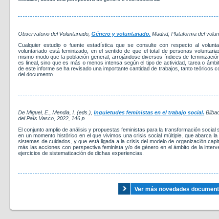
Observatorio del Voluntariado,
Género y voluntariado.
Madrid, Plataforma del volu
Cualquier estudio o fuente estadística que se consulte con respecto al volunta
voluntariado está feminizado, en el sentido de que el total de personas voluntaria
mismo modo que la población general, arrojándose diversos índices de feminizaci
es lineal, sino que es más o menos intensa según el tipo de actividad, tarea o ámbit
de este informe se ha revisado una importante cantidad de trabajos, tanto teóricos co
del documento.
De Miguel, E., Mendia, I. (eds.),
Inquietudes feministas en el trabajo social.
Bilbao
del País Vasco
, 2022
, 146 p.
El conjunto amplio de análisis y propuestas feministas para la transformación social
en un momento histórico en el que vivimos una crisis social múltiple, que abarca la e
sistemas de cuidados, y que está ligada a la crisis del modelo de organización capi
más las acciones con perspectiva feminista y/o de género en el ámbito de la interve
ejercicios de sistematización de dichas experiencias.
Ver más novedades documental