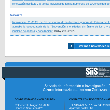
renovación del título y la tarjeta individual de familia numerosa de la Comunidad de
Navarra
Resolución 52E/2023, de 31 de marzo, de la directora general de Política de E
aprueba la convocatoria de la "Subvención a entidades sin ánimo de lucro y
,
igualdad de género y conciliación".
BON
28/04/2023.
Ver más novedades legi
Servicio de Información e Investigación 
Gizarte Informazio eta Ikerketa Zerbitzua
DÓNDE ESTAMOS - NON GAUDEN
CONTACTA CON NOSOTROS - H
C/ General Etxague 10 20003
Tel. 943 423656 / 7 Fax 943 2930
Donostia San Sebasti?n
Apartado postal 667