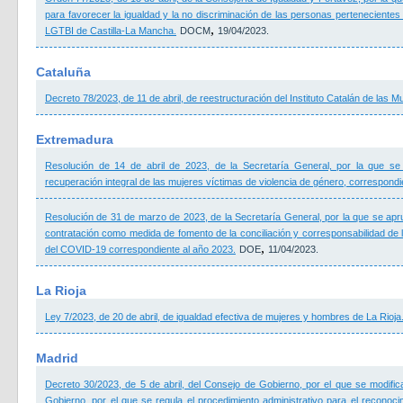
para favorecer la igualdad y la no discriminación de las personas pertenecientes 
,
LGTBI de Castilla-La Mancha.
DOCM
19/04/2023.
Cataluña
Decreto 78/2023, de 11 de abril, de reestructuración del Instituto Catalán de las M
Extremadura
Resolución de 14 de abril de 2023, de la Secretaría General, por la que se e
recuperación integral de las mujeres víctimas de violencia de género, correspondi
Resolución de 31 de marzo de 2023, de la Secretaría General, por la que se ap
contratación como medida de fomento de la conciliación y corresponsabilidad de la
,
del COVID-19 correspondiente al año 2023.
DOE
11/04/2023.
La Rioja
Ley 7/2023, de 20 de abril, de igualdad efectiva de mujeres y hombres de La Rioja
Madrid
Decreto 30/2023, de 5 de abril, del Consejo de Gobierno, por el que se modifi
Gobierno, por el que se regula el procedimiento administrativo para el reconoci