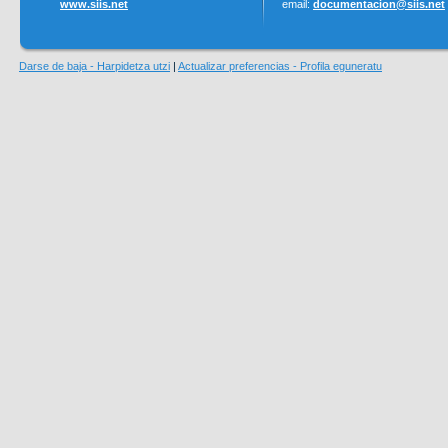
www.siis.net
email:
documentacion@siis.net
Darse de baja - Harpidetza utzi
|
Actualizar preferencias - Profila eguneratu