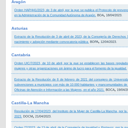
Aragón
Orden HAP/441/2023, de 3 de abril, por la que se publica el Protocolo de preven
,
en la Administración de la Comunidad Autónoma de Aragón.
BOA
18/04/2023.
Asturias
Extracto de la Resolución de 3 de abril de 2023, de la Consejería de Derechos 
,
nacimiento y adopción mediante convocatoria pública.
BOPA
12/04/2023.
Cantabria
Orden UIC/7/2023, de 10 de abril, por la que se establecen las bases regulad
mujeres y otras organizaciones sin ánimo de lucro para el fomento de la igualdad.
Extracto de la Resolución de 8 de febrero de 2021 del consejero de Universid
subvenciones a municipios con más de 10.000 habitantes y mancomunidades de l
,
Oficinas de Atención e Información a las Mujeres, en el año 2021.
BOCA
19/04/2
Castilla-La Mancha
Resolución de 17/04/2023, del Instituto de la Mujer de Castilla-La Mancha, por 
,
2023.
DOCM
21/04/2023.
Orden 77/2023, de 13 de abril, de la Consejería de Igualdad y Portavoz, por la 