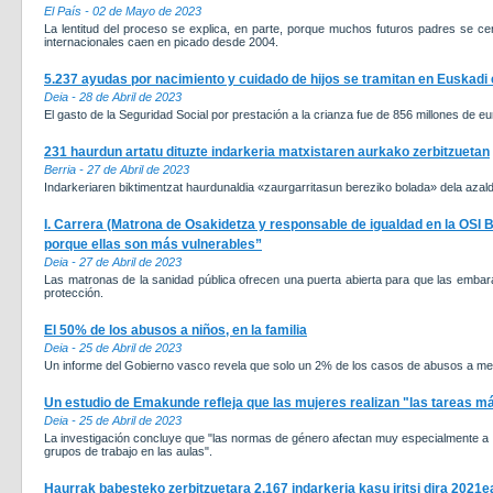
El País - 02 de Mayo de 2023
La lentitud del proceso se explica, en parte, porque muchos futuros padres se 
internacionales caen en picado desde 2004.
5.237 ayudas por nacimiento y cuidado de hijos se tramitan en Euskadi
Deia - 28 de Abril de 2023
El gasto de la Seguridad Social por prestación a la crianza fue de 856 millones de eu
231 haurdun artatu dituzte indarkeria matxistaren aurkako zerbitzuetan
Berria - 27 de Abril de 2023
Indarkeriaren biktimentzat haurdunaldia «zaurgarritasun bereziko bolada» dela azal
I. Carrera (Matrona de Osakidetza y responsable de igualdad en la OSI 
porque ellas son más vulnerables”
Deia - 27 de Abril de 2023
Las matronas de la sanidad pública ofrecen una puerta abierta para que las embar
protección.
El 50% de los abusos a niños, en la familia
Deia - 25 de Abril de 2023
Un informe del Gobierno vasco revela que solo un 2% de los casos de abusos a me
Un estudio de Emakunde refleja que las mujeres realizan "las tareas más
Deia - 25 de Abril de 2023
La investigación concluye que "las normas de género afectan muy especialmente a l
grupos de trabajo en las aulas".
Haurrak babesteko zerbitzuetara 2.167 indarkeria kasu iritsi dira 2021e