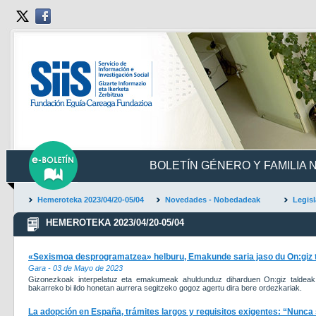
BOLETÍN GÉNERO Y FAMILIA N
Hemeroteka 2023/04/20-05/04
Novedades - Nobedadeak
Legisl
HEMEROTEKA 2023/04/20-05/04
«Sexismoa desprogramatzea» helburu, Emakunde saria jaso du On:giz 
Gara - 03 de Mayo de 2023
Gizonezkoak interpelatuz eta emakumeak ahuldunduz diharduen On:giz taldeak
bakarreko bi ildo honetan aurrera segitzeko gogoz agertu dira bere ordezkariak.
La adopción en España, trámites largos y requisitos exigentes: “Nunca