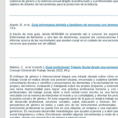
violencia de género y la violencia sexual dirigido al profesorado y a profesionales qu
objetivo de dotarles de herramientas para la protección de la infancia.
Argote, B., et al.,
Guía informativa dirigida a familiares de personas con demenc
73 p.
A través de esta guía, desde AFARABA se pretende dar a conocer los aspectos 
Enfermedad de Alzheimer y otro tipo de demencias; exponer las consecuencias fa
informar acerca de las necesidades que pueden surgir en el cuidado de una persona 
recursos que puedan ser de utilidad.
Mateos, C., et al. (coords.),
Guía profesional: Trabajo Social desde una perspecti
Consejo General del Trabajo Social
, 2022
, 84 p.
El enfoque de género e interseccional integra una mirada situada sobre cómo 
trabajo social se realiza desde una posición situada, encarnada y subjetiva tambié
conocimiento técnico o científico y proyectamos las demandas y la necesidad de nu
propia y del entorno, evaluando y trabajando sobre los propios prejuicios y estereot
una tarea imprescindible para lograr una práctica profesional honesta y con 
profesionales del trabajo social, tanto a nivel verbal como escrito, es una herra
vinculada con la manera de interpretar el mundo y su complejidad, y afrontar los pr
la justicia social y de género. En esta segunda parte de la guía se analiza trabajo s
de desarrollo profesional, servicios sociales, salud, educación y forense. As
perspectiva de género en todos y cada uno de los instrumentos profesionales. E
instrumento profesional no puede irse en una etiqueta, un estigma o una reproduc
genéricos. Es necesario desarrollar metodologías que ayuden a pensar y a abrir puer
social integradora y crítica. Encontraras también algunas herramientas a modo de 
sociales, desde una perspectiva de género e interseccional.