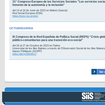
31° Congreso Europeo de los Servicios Sociales "Los servicios social
fomento de la autonomía y la inclusión"
del 14 al 16 de Junio de 2023 en Malmö (Suecia)
Red Social Europea (ESN)
https://essc-eu.org/es/
OCTUBRE/URRIA
IX Congreso de la Red Española de Política Social (REPS) "Crisis glo
público-comunitarias para una transición eco-social"
del 25 al 27 de Octubre de 2023 en Palma
Universitat de les Illes Balears a través de l'Observatori Social de les Illes Bale
ítiques Públiques (DGiPP)
https://bit.ly/3A04RJ7
Ver 