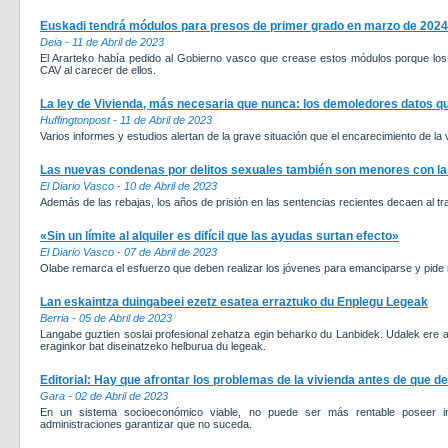
Euskadi tendrá módulos para presos de primer grado en marzo de 2024
Deia - 11 de Abril de 2023
El Ararteko había pedido al Gobierno vasco que crease estos módulos porque los 
CAV al carecer de ellos.
La ley de Vivienda, más necesaria que nunca: los demoledores datos q
Huffingtonpost - 11 de Abril de 2023
Varios informes y estudios alertan de la grave situación que el encarecimiento de la
Las nuevas condenas por delitos sexuales también son menores con la le
El Diario Vasco - 10 de Abril de 2023
Además de las rebajas, los años de prisión en las sentencias recientes decaen al 
«Sin un límite al alquiler es difícil que las ayudas surtan efecto»
El Diario Vasco - 07 de Abril de 2023
Olabe remarca el esfuerzo que deben realizar los jóvenes para emanciparse y pide 
Lan eskaintza duingabeei ezetz esatea erraztuko du Enplegu Legeak
Berria - 05 de Abril de 2023
Langabe guztien soslai profesional zehatza egin beharko du Lanbidek. Udalek ere ar
eraginkor bat diseinatzeko helburua du legeak.
Editorial: Hay que afrontar los problemas de la vivienda antes de que de
Gara - 02 de Abril de 2023
En un sistema socioeconómico viable, no puede ser más rentable poseer in
administraciones garantizar que no suceda.