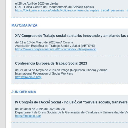
el 28 de Abril de 2023 en Lleida
DIXIT Lleida Centre de Documentació de Serveis Socials
https://dixit.gencat.cat/ca/detalls/Noticies/conferencia_reptes_treball_persones_r
MAYO/MAIATZA
XIV Congreso de Trabajo social sanitario: innovando y ampliando las
del 11 al 13 de Mayo de 2023 en A Coruña
Asociación Española de Trabajo Social y Salud (AETSYS)
https://www.congresoaetsys2023.com/index.php?go=inicio
Conferencia Europea de Trabajo Social 2023
del 21 al 24 de Mayo de 2023 en Praga (República Checa) y online
International Federation of Social Workers
http://ifsw2023.org/
JUNIO/EKAINA
IV Congrés de l'Acció Social - Inclusió.cat "Serveis socials, transversal
del 08 al 09 de Junio de 2023 en Vic
Departament de Drets Socials de la Generalitat de Catalunya y Universidad de Vi
https://inclusio.cat/