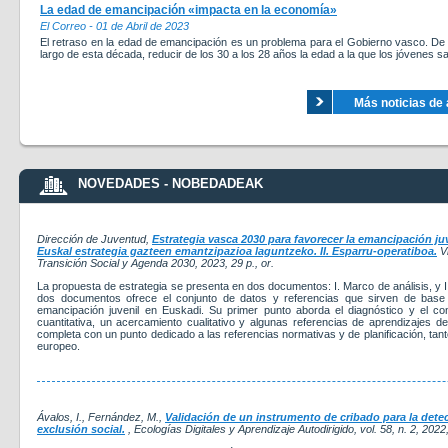
La edad de emancipación «impacta en la economía»
El Correo - 01 de Abril de 2023
El retraso en la edad de emancipación es un problema para el Gobierno vasco. De a
largo de esta década, reducir de los 30 a los 28 años la edad a la que los jóvenes s
Más noticias de 
NOVEDADES - NOBEDADEAK
Dirección de Juventud,
Estrategia vasca 2030 para favorecer la emancipación juv
Euskal estrategia gazteen emantzipazioa laguntzeko. II. Esparru-operatiboa.
Vi
Transición Social y Agenda 2030
, 2023
, 29 p., or.
La propuesta de estrategia se presenta en dos documentos: I. Marco de análisis, y I
dos documentos ofrece el conjunto de datos y referencias que sirven de base p
emancipación juvenil en Euskadi. Su primer punto aborda el diagnóstico y el co
cuantitativa, un acercamiento cualitativo y algunas referencias de aprendizajes d
completa con un punto dedicado a las referencias normativas y de planificación, tant
europeo.
Ávalos, I., Fernández, M.,
Validación de un instrumento de cribado para la det
exclusión social.
, Ecologías Digitales y Aprendizaje Autodirigido, vol. 58, n. 2, 2022