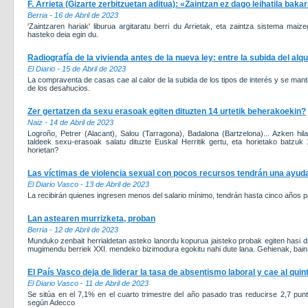
F. Arrieta (Gizarte zerbitzuetan aditua): «Zaintzan ez dago leihatila baka
Berria - 16 de Abril de 2023
'Zaintzaren hariak' liburua argitaratu berri du Arrietak, eta zaintza sistema ma
hasteko deia egin du.
Radiografía de la vivienda antes de la nueva ley: entre la subida del alqu
El Diario - 15 de Abril de 2023
La compraventa de casas cae al calor de la subida de los tipos de interés y se manti
de los desahucios.
Zer gertatzen da sexu erasoak egiten dituzten 14 urtetik beherakoekin?
Naiz - 14 de Abril de 2023
Logroño, Petrer (Alacant), Salou (Tarragona), Badalona (Bartzelona)... Azken hila
taldeek sexu-erasoak salatu dituzte Euskal Herritik gertu, eta horietako batzuk
horietan?
Las víctimas de violencia sexual con pocos recursos tendrán una ayud
El Diario Vasco - 13 de Abril de 2023
La recibirán quienes ingresen menos del salario mínimo, tendrán hasta cinco años pa
Lan astearen murrizketa, proban
Berria - 12 de Abril de 2023
Munduko zenbait herrialdetan asteko lanordu kopurua jaisteko probak egiten hasi dira
mugimendu berriek XXI. mendeko bizimodura egokitu nahi dute lana. Gehienak, baina
El País Vasco deja de liderar la tasa de absentismo laboral y cae al quin
El Diario Vasco - 11 de Abril de 2023
Se sitúa en el 7,1% en el cuarto trimestre del año pasado tras reducirse 2,7 punt
según Adecco