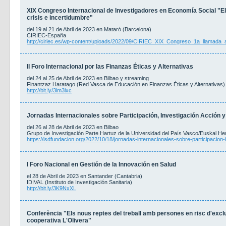
XIX Congreso Internacional de Investigadores en Economía Social "El
crisis e incertidumbre"
del 19 al 21 de Abril de 2023 en Mataró (Barcelona)
CIRIEC-España
http://ciriec.es/wp-content/uploads/2022/09/CIRIEC_XIX_Congreso_1a_llamada
II Foro Internacional por las Finanzas Éticas y Alternativas
del 24 al 25 de Abril de 2023 en Bilbao y streaming
Finantzaz Haratago (Red Vasca de Educación en Finanzas Éticas y Alternativas)
http://bit.ly/3lm3lxc
Jornadas Internacionales sobre Participación, Investigación Acción 
del 26 al 28 de Abril de 2023 en Bilbao
Grupo de Investigación Parte Hartuz de la Universidad del País Vasco/Euskal Her
https://isdfundacion.org/2022/10/18/jornadas-internacionales-sobre-participacion-
I Foro Nacional en Gestión de la Innovación en Salud
el 28 de Abril de 2023 en Santander (Cantabria)
IDIVAL (Instituto de Investigación Sanitaria)
http://bit.ly/3K9NxXL
Conferència "Els nous reptes del treball amb persones en risc d'exclus
cooperativa L'Olivera"