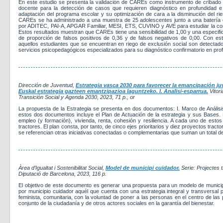
En este estudio se presenta la validación de CAREs como instrumento de cribado
docente para la detección de casos que requieren diagnóstico en profundidad e 
adaptación del programa escolar y su optimización de cara a la disminución del rie
CAREs se ha administrado a una muestra de 25 adolescentes junto a una batería d
por ADITEC, PAI-A, APGAR Familiar, MESI, ETS, CUVINO y AVE para estudiar la cons
Estos resultados muestran que CAREs tiene una sensibilidad de 1,00 y una especifici
de proporción de falsos positivos de 0,36 y de falsos negativos de 0,00. Con e
aquellos estudiantes que se encuentran en riego de exclusión social son detectad
servicios psicopedagógicos especializados para su diagnóstico confirmatorio en pro
Dirección de Juventud,
Estrategia vasca 2030 para favorecer la emancipación juve
Euskal estrategia gazteen emantzipazioa laguntzeko. I. Analisi-esparrua.
Vitori
Transición Social y Agenda 2030
, 2023
, 71 p., or
La propuesta de la Estrategia se presenta en dos documentos: I. Marco de Análisi
estos dos documentos incluye el Plan de Actuación de la estrategia y sus Bases. 
empleo (y formación), vivienda, renta, cohesión y resiliencia. A cada uno de esto
tractores. El plan consta, por tanto, de cinco ejes prioritarios y diez proyectos tract
se referencian otras iniciativas conectadas o complementarias que suman un total d
Àrea d’Igualtat i Sostenibilitat Social,
Model de municipi cuidador.
Serie: Projectes 
Diputació de Barcelona
, 2023
, 116 p.
El objetivo de este documento es generar una propuesta para un modelo de municip
por municipio cuidador aquél que cuenta con una estrategia integral y transversal 
feminista, comunitaria, con la voluntad de poner a las personas en el centro de las 
conjunto de la ciudadanía y de otros actores sociales en la garantía del bienestar.