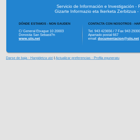
Servicio de Información e Investigación 
Gizarte Informazio eta Ikerketa Zerbitzua
DÓNDE ESTAMOS - NON GAUDEN
CONTACTA CON NOSOTROS - H
C/ General Etxague 10 20003
Tel. 943 423656 / 7 Fax 943 2930
Donostia San Sebasti?n
Apartado postal 667
www.siis.net
email:
documentacion@siis.net
Darse de baja - Harpidetza utzi
|
Actualizar preferencias - Profila eguneratu