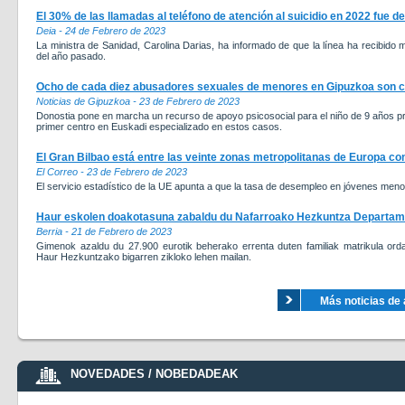
El 30% de las llamadas al teléfono de atención al suicidio en 2022 fue 
Deia - 24 de Febrero de 2023
La ministra de Sanidad, Carolina Darias, ha informado de que la línea ha recibi
del año pasado.
Ocho de cada diez abusadores sexuales de menores en Gipuzkoa son co
Noticias de Gipuzkoa - 23 de Febrero de 2023
Donostia pone en marcha un recurso de apoyo psicosocial para el niño de 9 años pre
primer centro en Euskadi especializado en estos casos.
El Gran Bilbao está entre las veinte zonas metropolitanas de Europa co
El Correo - 23 de Febrero de 2023
El servicio estadístico de la UE apunta a que la tasa de desempleo en jóvenes men
Haur eskolen doakotasuna zabaldu du Nafarroako Hezkuntza Departa
Berria - 21 de Febrero de 2023
Gimenok azaldu du 27.900 eurotik beherako errenta duten familiak matrikula ordain
Haur Hezkuntzako bigarren zikloko lehen mailan.
Más noticias de 
NOVEDADES / NOBEDADEAK