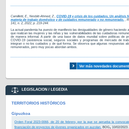
Camilletti, E., Nesbitt-Ahmed, Z.,
COVID-19 y crisis de los cuidados. Un análisis f
materia de trabajo doméstico y de cuidados remunerado y no remunerado.
, R
141, n. 2, 2022, p. 219-244.
La actual pandemia ha puesto de manifiesto las desigualdades de género haciendo
que realizan las mujeres y las niñas y las vulnerabilidades de las cuidadoras remu
de manera informal. A partir de una base de datos mundial sobre políticas de pr
COVID-19 (asistencia social, seguros sociales y programas de mercado de trab
integran o no los cuidados y de qué forma. Se observa que algunas respuestas a
remunerados, pero muy pocas abordan ambos.
Ver más novedades documental
LEGISLACION / LEGEDIA
TERRITORIOS HISTÓRICOS
Gipuzkoa
Orden Foral 2023-0066, de 20 de febrero, por la que se aprueba la convocat
,
financiación de proyectos de jóvenes organizados en auzolan.
BOG
10/02/2023.