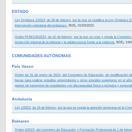
ESTADO
Ley Orgánica 1/2023, de 28 de febrero, por la que se modifica la Ley Orgánica 2/
,
interrupción voluntaria del embarazo.
BOE
01/03/2023.
Orden PCM/126/2023, de 10 de febrero, por la que se crea y regula la Comisión d
,
protección integral de la infancia y la adolescencia frente a la violencia.
BOE
14/0
COMUNIDADES AUTÓNOMAS
País Vasco
Orden de 31 de enero de 2023, del Consejero de Educación, de modificación de
becas para realizar estudios universitarios y otros estudios superiores en el a
gastos de transporte de estudiantes con discapacidad física o psíquica y especiale
Andalucía
Ley 1/2023, de 16 de febrero, por la que se regula la atención temprana en la C
Baleares
Orden 4/2023, del consejero de Educación y Formación Profesional de 1 de febrer