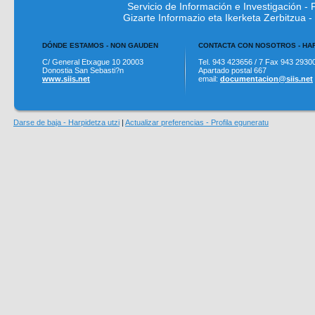
Servicio de Información e Investigación 
Gizarte Informazio eta Ikerketa Zerbitzua
DÓNDE ESTAMOS - NON GAUDEN
CONTACTA CON NOSOTROS - H
C/ General Etxague 10 20003
Tel. 943 423656 / 7 Fax 943 2930
Donostia San Sebasti?n
Apartado postal 667
www.siis.net
email:
documentacion@siis.net
Darse de baja - Harpidetza utzi
|
Actualizar preferencias - Profila eguneratu