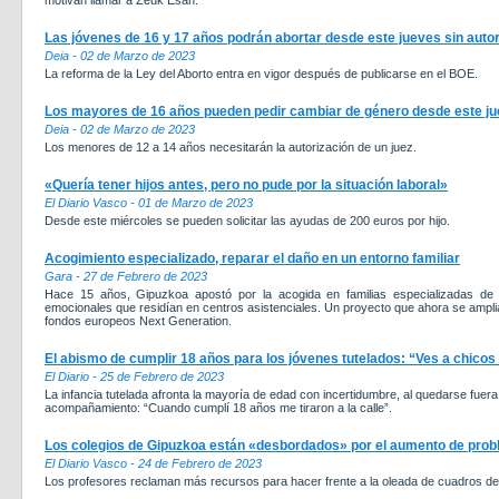
motivan llamar a Zeuk Esan.
Las jóvenes de 16 y 17 años podrán abortar desde este jueves sin auto
Deia - 02 de Marzo de 2023
La reforma de la Ley del Aborto entra en vigor después de publicarse en el BOE.
Los mayores de 16 años pueden pedir cambiar de género desde este jue
Deia - 02 de Marzo de 2023
Los menores de 12 a 14 años necesitarán la autorización de un juez.
«Quería tener hijos antes, pero no pude por la situación laboral»
El Diario Vasco - 01 de Marzo de 2023
Desde este miércoles se pueden solicitar las ayudas de 200 euros por hijo.
Acogimiento especializado, reparar el daño en un entorno familiar
Gara - 27 de Febrero de 2023
Hace 15 años, Gipuzkoa apostó por la acogida en familias especializadas d
emocionales que residían en centros asistenciales. Un proyecto que ahora se ampliar
fondos europeos Next Generation.
El abismo de cumplir 18 años para los jóvenes tutelados: “Ves a chicos s
El Diario - 25 de Febrero de 2023
La infancia tutelada afronta la mayoría de edad con incertidumbre, al quedarse fuera 
acompañamiento: “Cuando cumplí 18 años me tiraron a la calle”.
Los colegios de Gipuzkoa están «desbordados» por el aumento de probl
El Diario Vasco - 24 de Febrero de 2023
Los profesores reclaman más recursos para hacer frente a la oleada de cuadros de