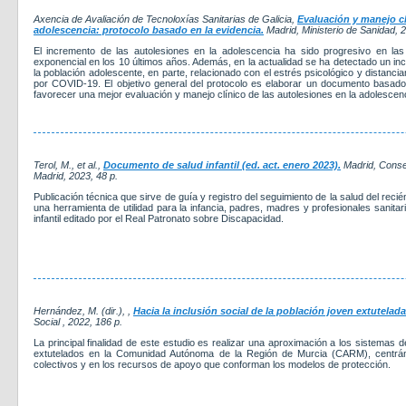
Axencia de Avaliación de Tecnoloxías Sanitarias de Galicia,
Evaluación y manejo cl
adolescencia: protocolo basado en la evidencia.
Madrid, Ministerio de Sanidad
, 
El incremento de las autolesiones en la adolescencia ha sido progresivo en la
exponencial en los 10 últimos años. Además, en la actualidad se ha detectado un inc
la población adolescente, en parte, relacionado con el estrés psicológico y distanc
por COVID-19. El objetivo general del protocolo es elaborar un documento basado 
favorecer una mejor evaluación y manejo clínico de las autolesiones en la adolescen
Terol, M., et al.,
Documento de salud infantil (ed. act. enero 2023).
Madrid, Conse
Madrid
, 2023
, 48 p.
Publicación técnica que sirve de guía y registro del seguimiento de la salud del recié
una herramienta de utilidad para la infancia, padres, madres y profesionales sanitari
infantil editado por el Real Patronato sobre Discapacidad.
Hernández, M. (dir.), ,
Hacia la inclusión social de la población joven extutelada
Social
, 2022
, 186 p.
La principal finalidad de este estudio es realizar una aproximación a los sistemas
extutelados en la Comunidad Autónoma de la Región de Murcia (CARM), centránd
colectivos y en los recursos de apoyo que conforman los modelos de protección.