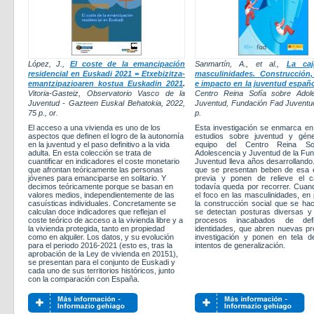
López, J.
,
El coste de la emancipación
Sanmartín, A.
,
et al.
,
La ca
residencial en Euskadi 2021 = Etxebizitza-
masculinidades. Construcción,
emantzipazioaren kostua Euskadin 2021
.
e impacto en la juventud españ
Vitoria-Gasteiz, Observatorio Vasco de la
Centro Reina Sofía sobre Adol
Juventud - Gazteen Euskal Behatokia, 2022,
Juventud, Fundación Fad Juventu
75 p., or.
p.
El acceso a una vivienda es uno de los
Esta investigación se enmarca en 
aspectos que definen el logro de la autonomía
estudios sobre juventud y gén
en la juventud y el paso definitivo a la vida
equipo del Centro Reina So
adulta. En esta colección se trata de
Adolescencia y Juventud de la Fu
cuantificar en indicadores el coste monetario
Juventud lleva años desarrollando
que afrontan teóricamente las personas
que se presentan beben de esa e
jóvenes para emanciparse en solitario. Y
previa y ponen de relieve el 
decimos teóricamente porque se basan en
todavía queda por recorrer. Cua
valores medios, independientemente de las
el foco en las masculinidades, en 
casuísticas individuales. Concretamente se
la construcción social que se hac
calculan doce indicadores que reflejan el
se detectan posturas diversas y
coste teórico de acceso a la vivienda libre y a
procesos inacabados de defi
la vivienda protegida, tanto en propiedad
identidades, que abren nuevas p
como en alquiler. Los datos, y su evolución
investigación y ponen en tela de
para el periodo 2016-2021 (esto es, tras la
intentos de generalización.
aprobación de la Ley de vivienda en 20151),
se presentan para el conjunto de Euskadi y
cada uno de sus territorios históricos, junto
con la comparación con España.