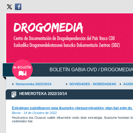
BOLETÍN GABIA OVD / DROGOMEDIA
Hemeroteka 2022/10/14
NOVEDADES - NOBEDADEAK
AGEN
HEMEROTEKA 2022/10/14
Eskoletan suizidioaren gaia ikusteko «betaurrekoekin» plan bat egin du 
Berria - 14 de Octubre de 2022
Hezkuntza eta Osasun sailek elkarrekin ondu dute estrategia. Ikasturte honetan be
xedeetako bat.