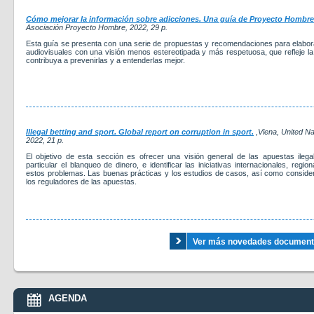
Cómo mejorar la información sobre adicciones. Una guía de Proyecto Hombre 
Asociación Proyecto Hombre
, 2022
, 29 p.
Esta guía se presenta con una serie de propuestas y recomendaciones para elaborar 
audiovisuales con una visión menos estereotipada y más respetuosa, que refleje la 
contribuya a prevenirlas y a entenderlas mejor.
Illegal betting and sport. Global report on corruption in sport.
,Viena, United N
2022
, 21 p.
El objetivo de esta sección es ofrecer una visión general de las apuestas ileg
particular el blanqueo de dinero, e identificar las iniciativas internacionales, regi
estos problemas. Las buenas prácticas y los estudios de casos, así como consider
los reguladores de las apuestas.
Ver más novedades documental
AGENDA