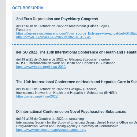
OCTUBRE/URRIA
2nd Euro Depression and Psychiatry Congress
del 17 al 18 de Octubre de 2022 en Amsterdam (Países Bajos)
Plenareno
https://depression.plenareno.com/?utm_source=Boletines+de+actualidad+SIIS
utm_term=0_17e0500026-c9a59a0982-315115945
INHSU 2022. The 10th International Conference on Health and Hepatit
del 19 al 21 de Octubre de 2022 en Glasgow (Escocia) y online
INHSU. International Network on Health and Hepatitis in Substance
https://www.inhsu.org/inhsu-2022/
The 10th International Conference on Health and Hepatitis Care in S
del 19 al 21 de Octubre de 2022 en Glasgow (Escocia)
International Network on Health and Hepatitis in Substance (INHSU)
https://inhsu.org/inhsu-2022/
IX International Conference on Novel Psychoactive Substances
del 24 al 26 de Octubre de 2022 en streaming
International Society for the Study of Emerging Drugs, United Nations Office on
Drug Addiction, World Anti-Doping Agency, University of Hertfordshire
https://www.novelpsychoactivesubstances.org/