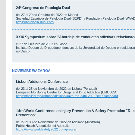
24º Congreso de Patología Dual
del 27 al 29 de Octubre de 2022 en Madrid
Sociedad Española de Patología Dual (SEPD) y Fundación Patología Dual (WAAD
https://patologia-dual.com/
XXIX Symposium sobre "Abordaje de conductas adictivas relacionadas
el 27 de Octubre de 2022 en Bilbao
Instituto Deusto de Drogodependencias de la Universidad de Deusto en colaborac
no Vasco
NOVIEMBRE/AZAROA
Lisbon Addictions Conference
del 23 al 25 de Noviembre de 2022 en Lisboa (Portugal)
European Monitoring Centre for Drugs and Drug Addiction (EMCDDA)
https://mailchi.mp/lisbonaddictions/save-the-date-2022?e=009eacaa5f
14th World Conference on Injury Prevention & Safety Promotion "Reco
Prevention"
del 27 al 30 de Noviembre de 2022 en Adelaide (Australia)
Public Health Association of Australia
https://www.worldsafety2022.com/program