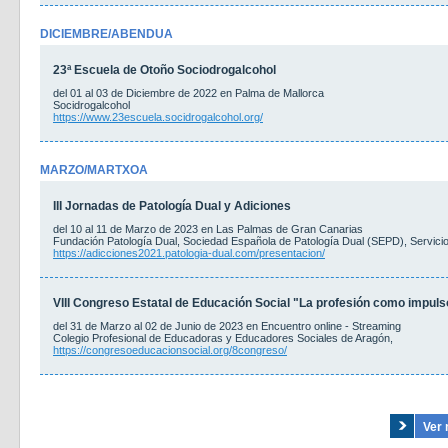
DICIEMBRE/ABENDUA
23ª Escuela de Otoño Sociodrogalcohol
del 01 al 03 de Diciembre de 2022 en Palma de Mallorca
Socidrogalcohol
https://www.23escuela.socidrogalcohol.org/
MARZO/MARTXOA
III Jornadas de Patología Dual y Adiciones
del 10 al 11 de Marzo de 2023 en Las Palmas de Gran Canarias
Fundación Patología Dual, Sociedad Española de Patología Dual (SEPD), Servici
https://adicciones2021.patologia-dual.com/presentacion/
VIII Congreso Estatal de Educación Social "La profesión como impuls
del 31 de Marzo al 02 de Junio de 2023 en Encuentro online - Streaming
Colegio Profesional de Educadoras y Educadores Sociales de Aragón,
https://congresoeducacionsocial.org/8congreso/
Ver 