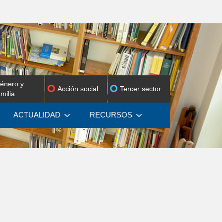
énero y
Acción social
Tercer sector
amilia
ACTUALIDAD
RECURSOS