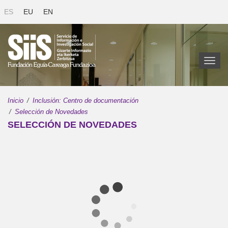
ES
EU
EN
Toggl
naviga
Inicio
Inclusión: Centro de documentación
Selección de Novedades
SELECCIÓN DE NOVEDADES