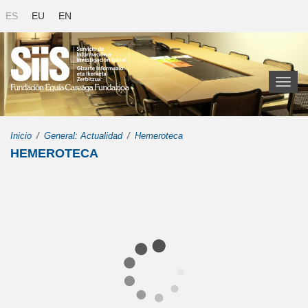
ES
EU
EN
Toggl
naviga
Inicio
General: Actualidad
Hemeroteca
HEMEROTECA