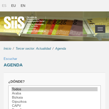
ES
EU
EN
Toggl
naviga
Inicio
Tercer sector: Actualidad
Agenda
Escuchar
AGENDA
¿DÓNDE?