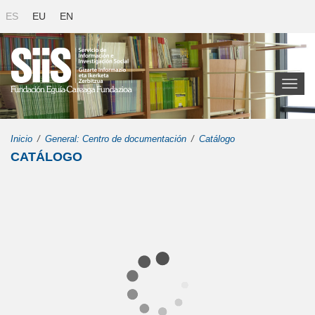
ES
EU
EN
Toggl
naviga
Inicio
General: Centro de documentación
Catálogo
CATÁLOGO